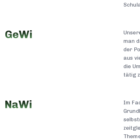
Schula
GeWi
Unsere
man da
der Po
aus vi
die Um
tätig 
NaWi
Im Fac
Grundl
selbs
zeitgl
Theme