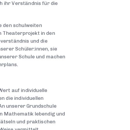
 ihr Verständnis für die
e den schulweiten
 Theaterprojekt in den
everständnis und die
erer Schüler:innen, sie
t unserer Schule und machen
hrplans.
rt auf individuelle
 die individuellen
 An unserer Grundschule
 in Mathematik lebendig und
Rätseln und praktischen
eise vermittelt.