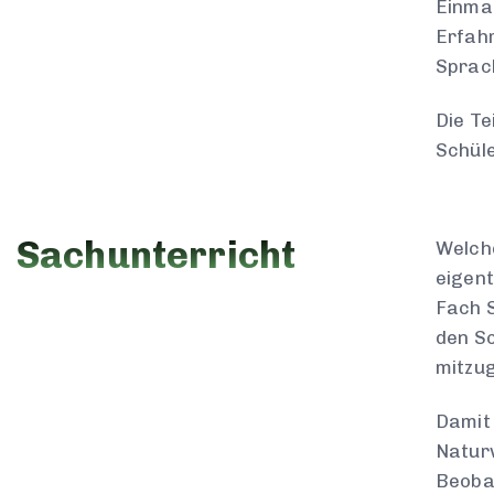
Einmal
Erfahr
Sprac
Die T
Schül
Sachunterricht
Welche
eigent
Fach S
den Sc
mitzug
Damit 
Naturw
Beoba