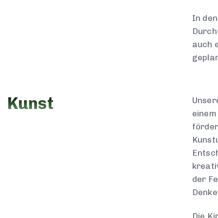
In den
Durchf
auch e
gepla
Kunst
Unsere
einem 
förder
Kunstu
Entsch
kreati
der Fe
Denken
Die Ki