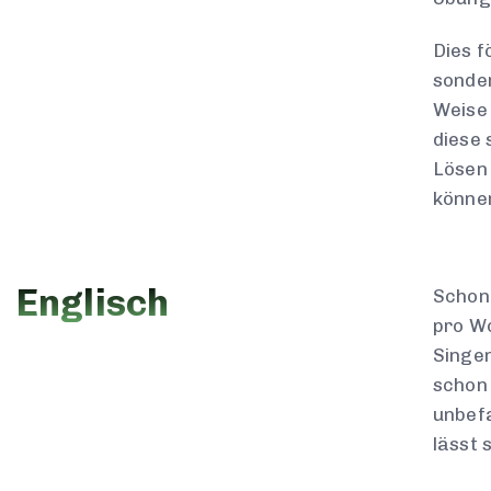
Dies f
sonder
Weise 
diese 
Lösen 
könne
Englisch
Schon 
pro Wo
Singen
schon 
unbefa
lässt 