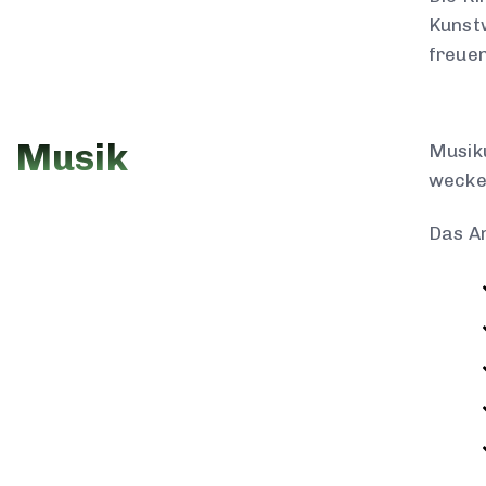
Kunstw
freuen
Musik
Musiku
wecke
Das An